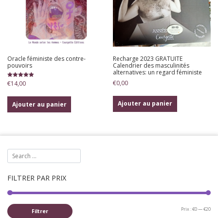
Oracle féministe des contre-
Recharge 2023 GRATUITE
pouvoirs
Calendrier des masculinités
alternatives: un regard féministe
€
0,00
Note
€
14,00
5.00
sur 5
Ajouter au panier
Ajouter au panier
FILTRER PAR PRIX
Pri
Pri
Prix :
€0
—
€20
Filtrer