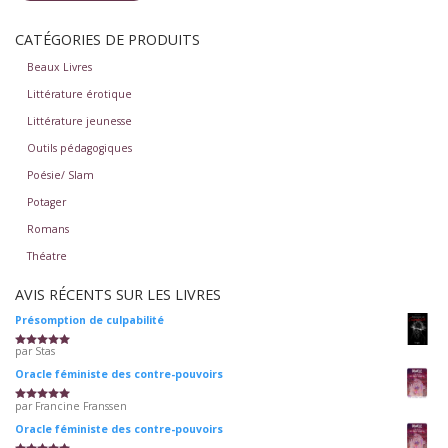
mi
ma
CATÉGORIES DE PRODUITS
Beaux Livres
Littérature érotique
Littérature jeunesse
Outils pédagogiques
Poésie/ Slam
Potager
Romans
Théatre
AVIS RÉCENTS SUR LES LIVRES
Présomption de culpabilité
par Stas
Note
5
sur 5
Oracle féministe des contre-pouvoirs
par Francine Franssen
Note
5
sur 5
Oracle féministe des contre-pouvoirs