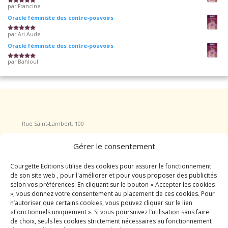
par Francine
Note
5
sur 5
Oracle féministe des contre-pouvoirs
par Ari Aude
Note
5
sur 5
Oracle féministe des contre-pouvoirs
par Bahloul
Note
5
sur 5
Rue Saint-Lambert, 100
4040 Herstal
Gérer le consentement
Tel : +32 465/555.717
courgette.editions@gmail.com
Courgette Editions utilise des cookies pour assurer le fonctionnement
de son site web , pour l'améliorer et pour vous proposer des publicités
selon vos préférences. En cliquant sur le bouton « Accepter les cookies
», vous donnez votre consentement au placement de ces cookies. Pour
INFORMATIONS
n’autoriser que certains cookies, vous pouvez cliquer sur le lien
Qui sommes nous ?
«Fonctionnels uniquement ». Si vous poursuivez l’utilisation sans faire
Mentions légales
de choix, seuls les cookies strictement nécessaires au fonctionnement
CGV