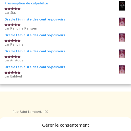
Présomption de culpabilité
par Stas
Note
5
sur 5
Oracle féministe des contre-pouvoirs
par Francine Franssen
Note
5
sur 5
Oracle féministe des contre-pouvoirs
par Francine
Note
5
sur 5
Oracle féministe des contre-pouvoirs
par Ari Aude
Note
5
sur 5
Oracle féministe des contre-pouvoirs
par Bahloul
Note
5
sur 5
Rue Saint-Lambert, 100
4040 Herstal
Gérer le consentement
Tel : +32 465/555.717