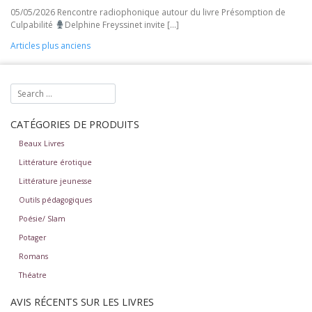
05/05/2026 Rencontre radiophonique autour du livre Présomption de
Culpabilité
Delphine Freyssinet invite […]
Navigation
Articles plus anciens
des
articles
CATÉGORIES DE PRODUITS
Beaux Livres
Littérature érotique
Littérature jeunesse
Outils pédagogiques
Poésie/ Slam
Potager
Romans
Théatre
AVIS RÉCENTS SUR LES LIVRES