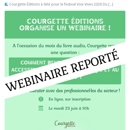
Courgette Éditions à Sète pour le festival Voix Vives 2026 Du […]