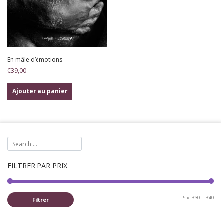
En mâle d’émotions
€
39,00
Ajouter au panier
FILTRER PAR PRIX
Pri
Pri
Prix :
€30
—
€40
Filtrer
mi
ma