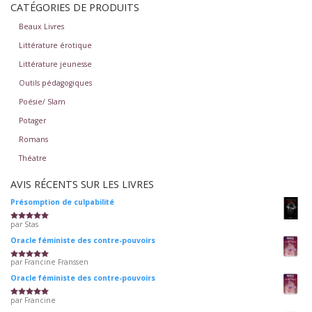
CATÉGORIES DE PRODUITS
Beaux Livres
Littérature érotique
Littérature jeunesse
Outils pédagogiques
Poésie/ Slam
Potager
Romans
Théatre
AVIS RÉCENTS SUR LES LIVRES
Présomption de culpabilité
par Stas
Note
5
sur 5
Oracle féministe des contre-pouvoirs
par Francine Franssen
Note
5
sur 5
Oracle féministe des contre-pouvoirs
par Francine
Note
5
sur 5