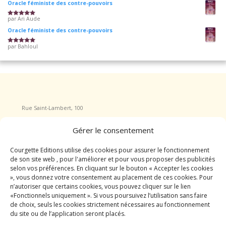
Oracle féministe des contre-pouvoirs
par Ari Aude
Note
5
sur 5
Oracle féministe des contre-pouvoirs
par Bahloul
Note
5
sur 5
Rue Saint-Lambert, 100
4040 Herstal
Gérer le consentement
Tel : +32 465/555.717
courgette.editions@gmail.com
Courgette Editions utilise des cookies pour assurer le fonctionnement
de son site web , pour l'améliorer et pour vous proposer des publicités
selon vos préférences. En cliquant sur le bouton « Accepter les cookies
», vous donnez votre consentement au placement de ces cookies. Pour
INFORMATIONS
n’autoriser que certains cookies, vous pouvez cliquer sur le lien
Qui sommes nous ?
«Fonctionnels uniquement ». Si vous poursuivez l’utilisation sans faire
Mentions légales
de choix, seuls les cookies strictement nécessaires au fonctionnement
CGV
du site ou de l’application seront placés.
CGU
Contact