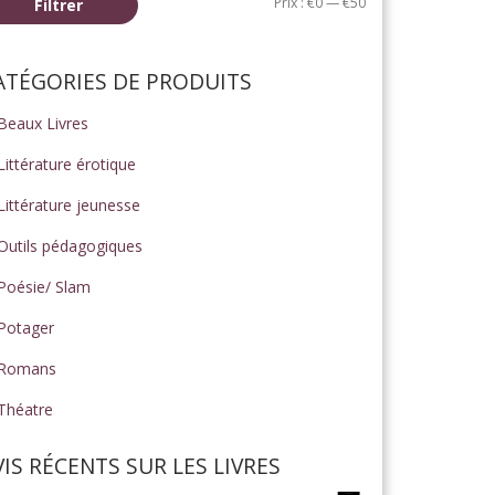
Prix
Prix
Prix :
€0
—
€50
Filtrer
min
max
ATÉGORIES DE PRODUITS
Beaux Livres
Littérature érotique
Littérature jeunesse
Outils pédagogiques
Poésie/ Slam
Potager
Romans
Théatre
VIS RÉCENTS SUR LES LIVRES