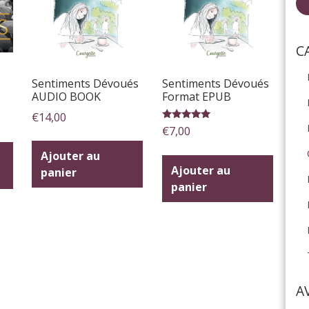
C
Sentiments Dévoués
Sentiments Dévoués
AUDIO BOOK
Format EPUB
€
14,00
Note
€
7,00
5.00
sur 5
Ajouter au
Ajouter au
panier
panier
A