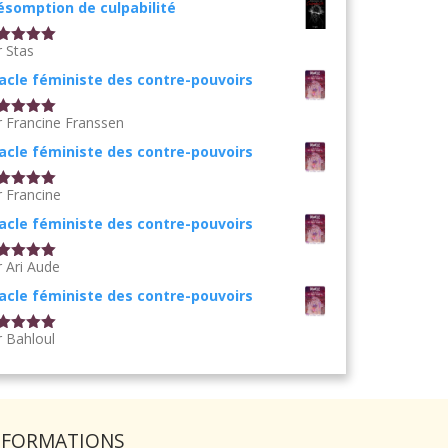
ésomption de culpabilité
r Stas
te
5
sur
acle féministe des contre-pouvoirs
r Francine Franssen
te
5
sur
acle féministe des contre-pouvoirs
r Francine
te
5
sur
acle féministe des contre-pouvoirs
r Ari Aude
te
5
sur
acle féministe des contre-pouvoirs
r Bahloul
te
5
sur
NFORMATIONS