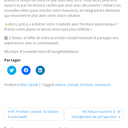
prenez le temps de relire ce que vous avez écrit. Vous serez peut-être
surpris·es par les trésors cachés que vous avez découverts ! Utilisez ces
nouvelles idées pour enrichir votre manuscrit, en intégrant les éléments
qui résonnent le plus avec votre vision créative.
Alors, prêt.e.s à libérer votre créativité avec l’écriture automatique ?
Prenez votre plume et lancez-vous sans plus réfléchir !
Restez à l’affût de notre prochain conseil mensuel et partagez vos
expériences avec la communauté.
#Ecriture #ConseilEcriture #CourgetteEditions
Partager
Cliquez
Cliquez
Cliquez
pour
pour
pour
partager
partager
partager
sur
sur
sur
Twitter(ouvre
Facebook(ouvre
LinkedIn(ouvre
Posted in
Non classé
|
Tagged
astuce
,
conseil
,
écriture
,
manuscrit
dans
dans
dans
une
une
une
nouvelle
nouvelle
nouvelle
fenêtre)
fenêtre)
fenêtre)
Navigation
#1 Premier conseil : la lecture
#3 Astuce numéro 3 : le
à voix haute
changement de perspective
de
l’article