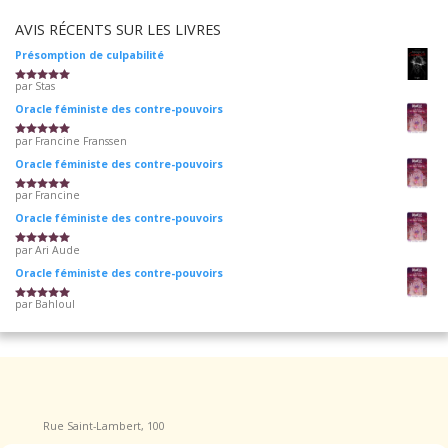
AVIS RÉCENTS SUR LES LIVRES
Présomption de culpabilité
par Stas
Note
5
sur 5
Oracle féministe des contre-pouvoirs
par Francine Franssen
Note
5
sur 5
Oracle féministe des contre-pouvoirs
par Francine
Note
5
sur 5
Oracle féministe des contre-pouvoirs
par Ari Aude
Note
5
sur 5
Oracle féministe des contre-pouvoirs
par Bahloul
Note
5
sur 5
Rue Saint-Lambert, 100