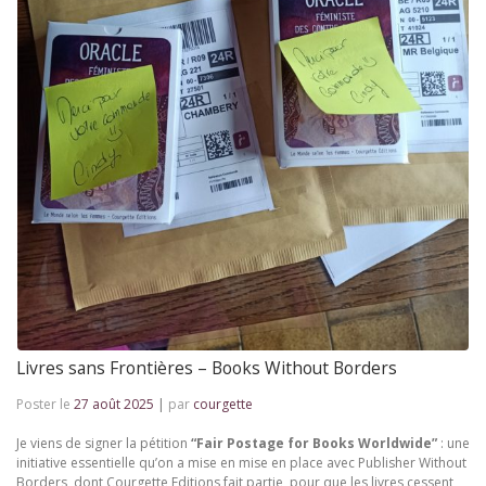
Livres sans Frontières – Books Without Borders
Poster le
27 août 2025
|
par
courgette
Je viens de signer la pétition
“Fair Postage for Books Worldwide”
: une
initiative essentielle qu’on a mise en mise en place avec Publisher Without
Borders, dont Courgette Editions fait partie, pour que les livres cessent