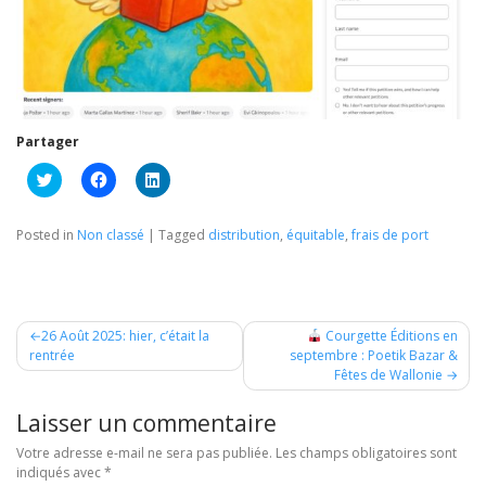
Partager
Cliquez
Cliquez
Cliquez
pour
pour
pour
partager
partager
partager
sur
sur
sur
Twitter(ouvre
Facebook(ouvre
LinkedIn(ouvre
Posted in
Non classé
|
Tagged
distribution
,
équitable
,
frais de port
dans
dans
dans
une
une
une
nouvelle
nouvelle
nouvelle
fenêtre)
fenêtre)
fenêtre)
Navigation
26 Août 2025: hier, c’était la
Courgette Éditions en
rentrée
septembre : Poetik Bazar &
de
Fêtes de Wallonie
l’article
Laisser un commentaire
Votre adresse e-mail ne sera pas publiée.
Les champs obligatoires sont
indiqués avec
*