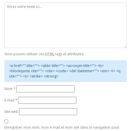
Vous pouvez utiliser ces
HTML
tags et attributes:
<a href="" title=""> <abbr title=""> <acronym title=""> <b>
<blockquote cite=""> <cite> <code> <del datetime=""> <em> <i> <q
cite=""> <s> <strike> <strong>
Nom
*
E-mail
*
Site web
Enregistrer mon nom, mon e-mail et mon site dans le navigateur pour