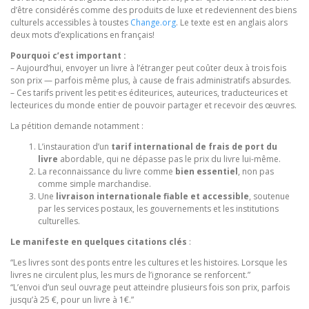
d’être considérés comme des produits de luxe et redeviennent des biens
culturels accessibles à toustes
Change.org
. Le texte est en anglais alors
deux mots d’explications en français!
Pourquoi c’est important :
– Aujourd’hui, envoyer un livre à l’étranger peut coûter deux à trois fois
son prix — parfois même plus, à cause de frais administratifs absurdes.
– Ces tarifs privent les petit·es éditeurices, auteurices, traducteurices et
lecteurices du monde entier de pouvoir partager et recevoir des œuvres.
La pétition demande notamment :
L’instauration d’un
tarif international de frais de port du
livre
abordable, qui ne dépasse pas le prix du livre lui-même.
La reconnaissance du livre comme
bien essentiel
, non pas
comme simple marchandise.
Une
livraison internationale fiable et accessible
, soutenue
par les services postaux, les gouvernements et les institutions
culturelles.
Le manifeste en quelques citations clés
:
“Les livres sont des ponts entre les cultures et les histoires. Lorsque les
livres ne circulent plus, les murs de l’ignorance se renforcent.”
“L’envoi d’un seul ouvrage peut atteindre plusieurs fois son prix, parfois
jusqu’à 25 €, pour un livre à 1€.”