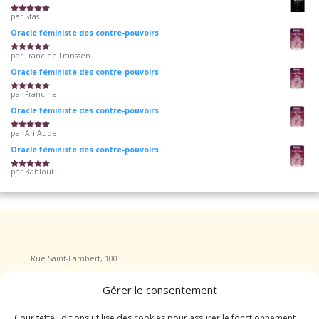
par Stas
Note
5
sur 5
Oracle féministe des contre-pouvoirs
par Francine Franssen
Note
5
sur 5
Oracle féministe des contre-pouvoirs
par Francine
Note
5
sur 5
Oracle féministe des contre-pouvoirs
par Ari Aude
Note
5
sur 5
Oracle féministe des contre-pouvoirs
par Bahloul
Note
5
sur 5
Rue Saint-Lambert, 100
4040 Herstal
Gérer le consentement
Tel : +32 465/555.717
courgette.editions@gmail.com
Courgette Editions utilise des cookies pour assurer le fonctionnement