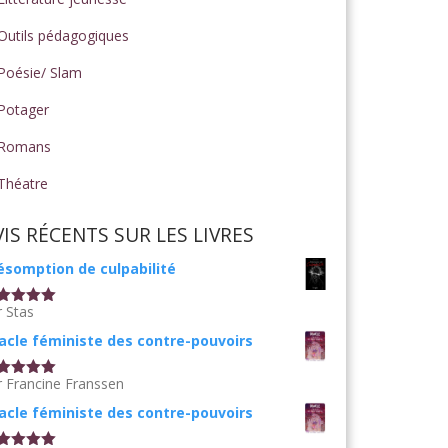
Outils pédagogiques
Poésie/ Slam
Potager
Romans
Théatre
VIS RÉCENTS SUR LES LIVRES
ésomption de culpabilité
r Stas
te
5
sur
acle féministe des contre-pouvoirs
r Francine Franssen
te
5
sur
acle féministe des contre-pouvoirs