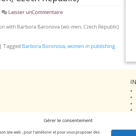
on
|
Laisser unCommentaire
In
the
tion with Barbora Baronova (wo-men, Czech Republic)
backstage
of
|
Tagged
Barbora Boronova
,
women in publishing
publishing:
a
conversation
with
Barbora
I
Baronova
(wo-
men,
Czech
Republic)
Gérer le consentement
 son site web , pour l'améliorer et pour vous proposer des