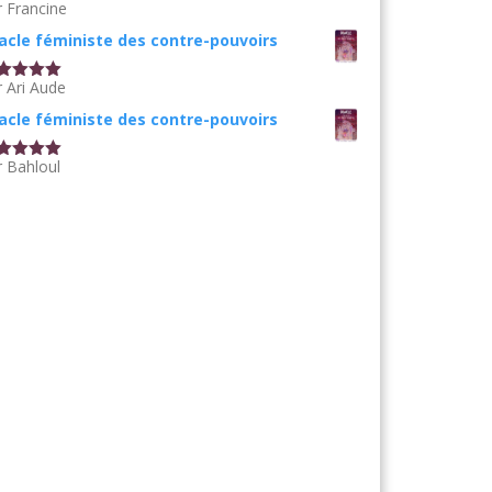
r Francine
te
5
sur
acle féministe des contre-pouvoirs
r Ari Aude
te
5
sur
acle féministe des contre-pouvoirs
r Bahloul
te
5
sur