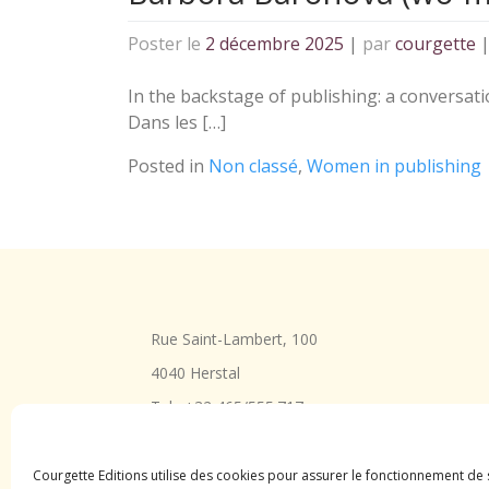
Poster le
2 décembre 2025
|
par
courgette
In the backstage of publishing: a conversa
Dans les […]
Posted in
Non classé
,
Women in publishing
Rue Saint-Lambert, 100
4040 Herstal
Tel : +32 465/555.717
courgette.editions@gmail.com
Courgette Editions utilise des cookies pour assurer le fonctionnement de