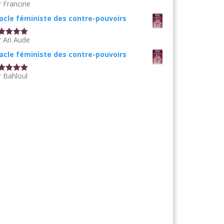
r Francine
te
5
sur
acle féministe des contre-pouvoirs
r Ari Aude
te
5
sur
acle féministe des contre-pouvoirs
r Bahloul
te
5
sur