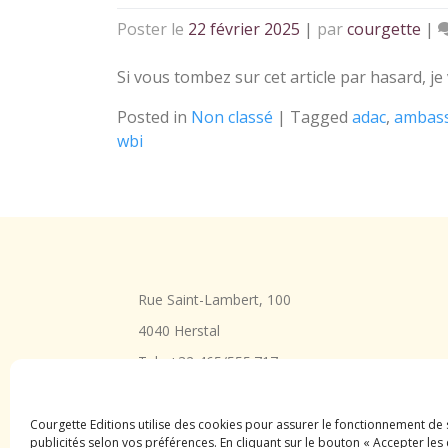
Poster le
22 février 2025
|
par
courgette
|
Si vous tombez sur cet article par hasard, je
Posted in
Non classé
|
Tagged
adac
,
ambas
wbi
Rue Saint-Lambert, 100
4040 Herstal
Tel : +32 465/555.717
courgette.editions@gmail.com
Courgette Editions utilise des cookies pour assurer le fonctionnement de
publicités selon vos préférences. En cliquant sur le bouton « Accepter l