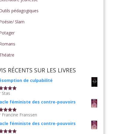
Outils pédagogiques
Poésie/ Slam
Potager
Romans
Théatre
VIS RÉCENTS SUR LES LIVRES
ésomption de culpabilité
r Stas
te
5
sur
acle féministe des contre-pouvoirs
r Francine Franssen
te
5
sur
acle féministe des contre-pouvoirs