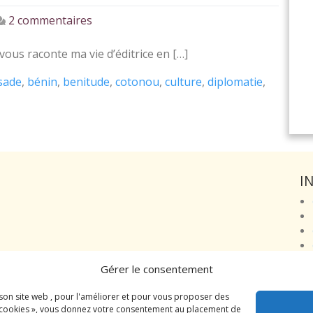
sur
2 commentaires
Entre
 vous raconte ma vie d’éditrice en […]
Belgitude
sade
,
bénin
,
benitude
,
cotonou
,
culture
,
diplomatie
,
et
Bénitude :
deux
rencontres
diplomatiques
I
Gérer le consentement
 son site web , pour l'améliorer et pour vous proposer des
es cookies », vous donnez votre consentement au placement de