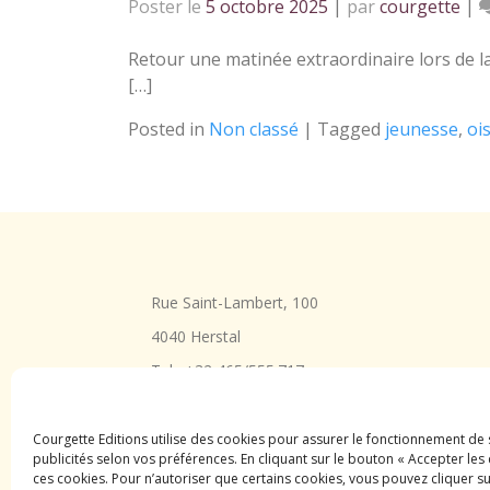
Poster le
5 octobre 2025
|
par
courgette
|
Retour une matinée extraordinaire lors de l
[…]
Posted in
Non classé
|
Tagged
jeunesse
,
oi
Rue Saint-Lambert, 100
4040 Herstal
Tel : +32 465/555.717
courgette.editions@gmail.com
Courgette Editions utilise des cookies pour assurer le fonctionnement de
publicités selon vos préférences. En cliquant sur le bouton « Accepter l
ces cookies. Pour n’autoriser que certains cookies, vous pouvez cliquer su