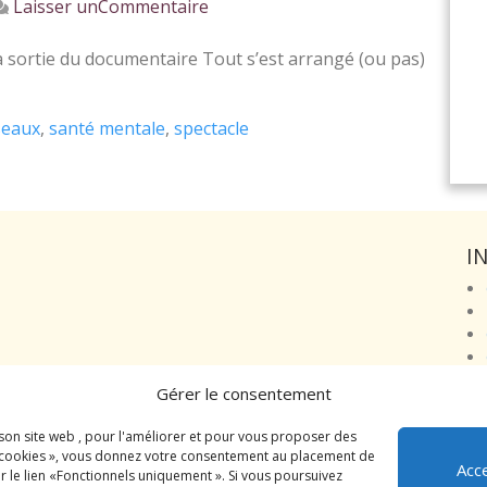
on
Laisser unCommentaire
Tout
s’est
a sortie du documentaire Tout s’est arrangé (ou pas)
arrangé
(ou
seaux
,
santé mentale
,
spectacle
pas)
I
Gérer le consentement
 son site web , pour l'améliorer et pour vous proposer des
es cookies », vous donnez votre consentement au placement de
Acc
r le lien «Fonctionnels uniquement ». Si vous poursuivez