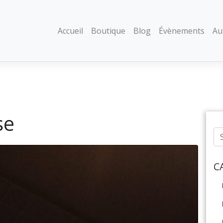
Accueil
Boutique
Blog
Évènements
Au
se
C