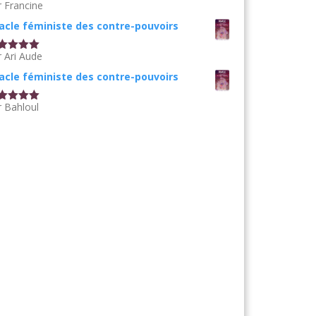
r Francine
te
5
sur
acle féministe des contre-pouvoirs
r Ari Aude
te
5
sur
acle féministe des contre-pouvoirs
r Bahloul
te
5
sur