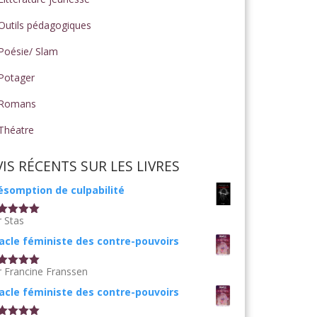
Outils pédagogiques
Poésie/ Slam
Potager
Romans
Théatre
VIS RÉCENTS SUR LES LIVRES
ésomption de culpabilité
r Stas
te
5
sur
acle féministe des contre-pouvoirs
r Francine Franssen
te
5
sur
acle féministe des contre-pouvoirs