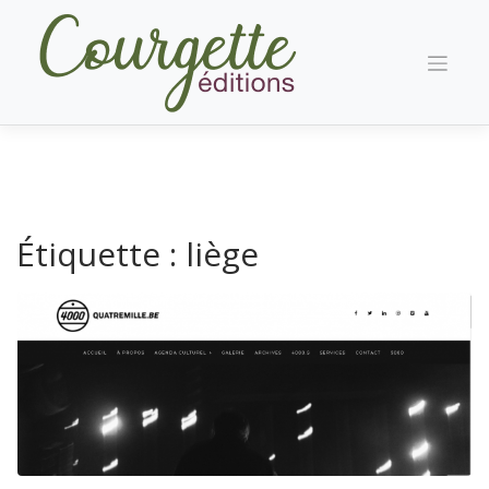
Skip
to
content
Étiquette :
liège