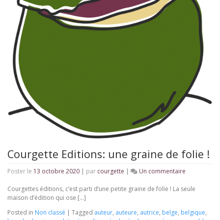
Courgette Editions: une graine de folie !
sur
Poster le
13 octobre 2020
|
par
courgette
|
Un commentaire
Courgette
Editions:
Courgettes éditions, c’est parti d’une petite graine de folie ! La seule
une
maison d’édition qui ose […]
graine
Posted in
Non classé
|
Tagged
auteur
,
auteure
,
autrice
,
belge
,
belgique
,
de