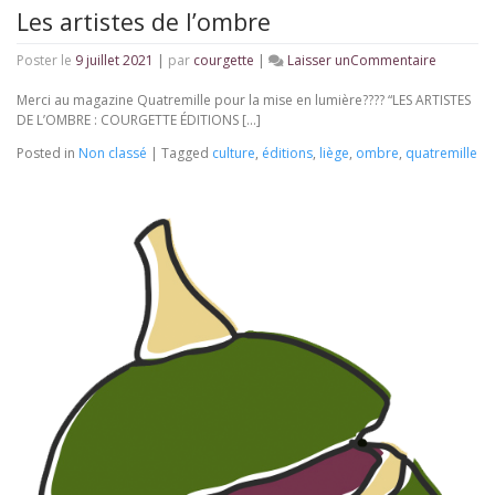
Les artistes de l’ombre
on
Poster le
9 juillet 2021
|
par
courgette
|
Laisser unCommentaire
Les
artistes
Merci au magazine Quatremille pour la mise en lumière???? “LES ARTISTES
de
DE L’OMBRE : COURGETTE ÉDITIONS […]
l’ombre
Posted in
Non classé
|
Tagged
culture
,
éditions
,
liège
,
ombre
,
quatremille