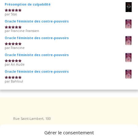
Présomption de culpabilité
par Stas
Note
5
sur 5
Oracle féministe des contre-pouvoirs
par Francine Franssen
Note
5
sur 5
Oracle féministe des contre-pouvoirs
par Francine
Note
5
sur 5
Oracle féministe des contre-pouvoirs
par Ari Aude
Note
5
sur 5
Oracle féministe des contre-pouvoirs
par Bahloul
Note
5
sur 5
Rue Saint-Lambert, 100
4040 Herstal
Gérer le consentement
Tel : +32 465/555.717