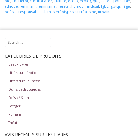
bio
,
charleroi
,
cucurbitacée
,
culture
,
écolo
,
écologique
,
écoresponsable
,
folie !
éthique
,
feminism
,
féminisme
,
herstal
,
humour
,
inclusif
,
lgbt
,
lgbtqi
,
liège
,
poésie
,
responsable
,
slam
,
stéréotypes
,
surréalisme
,
urbaine
CATÉGORIES DE PRODUITS
Beaux Livres
Littérature érotique
Littérature jeunesse
Outils pédagogiques
Poésie/ Slam
Potager
Romans
Théatre
AVIS RÉCENTS SUR LES LIVRES