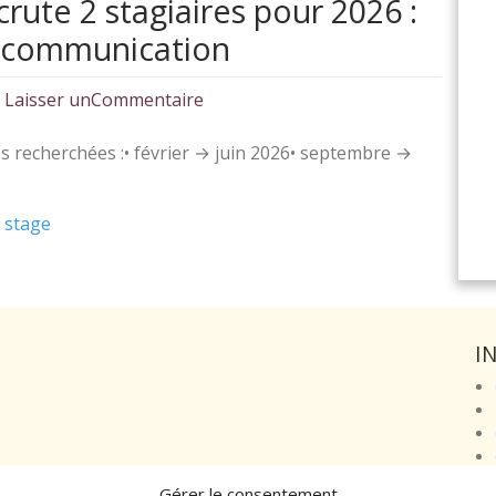
rute 2 stagiaires pour 2026 :
& communication
on
Laisser unCommentaire
Courgette
s recherchées :• février → juin 2026• septembre →
Éditions
recrute
,
stage
2
stagiaires
pour
2026
:
I
diffusion,
événements
&
communication
Gérer le consentement