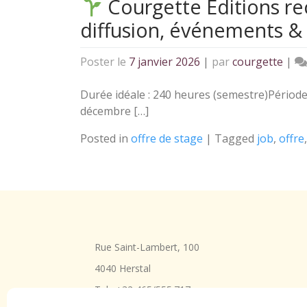
Courgette Éditions rec
diffusion, événements 
Poster le
7 janvier 2026
|
par
courgette
|
Durée idéale : 240 heures (semestre)Période
décembre […]
Posted in
offre de stage
|
Tagged
job
,
offre
Rue Saint-Lambert, 100
4040 Herstal
Tel : +32 465/555.717