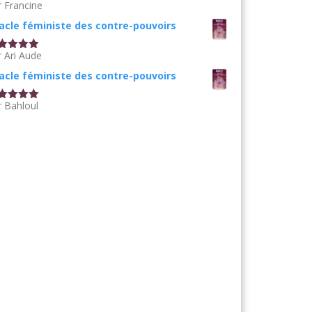
r Francine
te
5
sur
acle féministe des contre-pouvoirs
r Ari Aude
te
5
sur
acle féministe des contre-pouvoirs
r Bahloul
te
5
sur