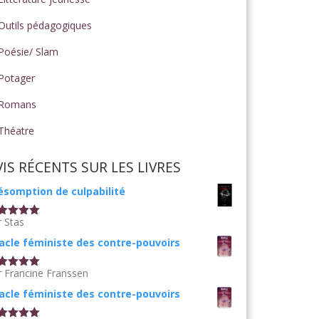
Outils pédagogiques
Poésie/ Slam
Potager
Romans
Théatre
VIS RÉCENTS SUR LES LIVRES
ésomption de culpabilité
r Stas
te
5
sur
acle féministe des contre-pouvoirs
r Francine Franssen
te
5
sur
acle féministe des contre-pouvoirs